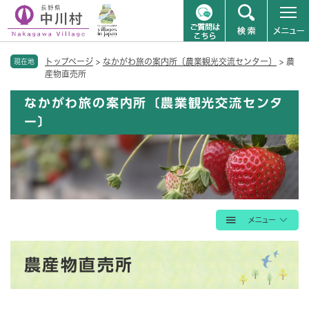
ペ
メニューを飛ばして本文へ
トップページ
>
なかがわ旅の案内所〔農業観光交流センター〕
>
農
ー
現在地
産物直売所
ジ
の
なかがわ旅の案内所〔農業観光交流センタ
先
ー〕
頭
で
す
。
本
農産物直売所
文