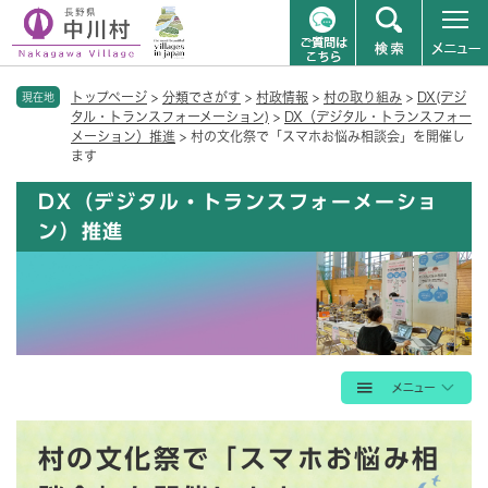
ペ
メニューを飛ばして本文へ
トップページ
>
分類でさがす
>
村政情報
>
村の取り組み
>
DX(デジ
ー
現在地
タル・トランスフォーメーション)
>
DX（デジタル・トランスフォー
ジ
メーション）推進
>
村の文化祭で「スマホお悩み相談会」を開催し
の
ます
先
頭
DX（デジタル・トランスフォーメーショ
で
ン）推進
す
。
本
村の文化祭で「スマホお悩み相
文