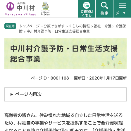
ペ
メニューを飛ばして本文へ
トップページ
>
分類でさがす
>
くらしの情報
>
福祉・介護
>
介護保
ー
現在地
険
>
中川村介護予防・日常生活支援総合事業
ジ
の
本
先
中川村介護予防・日常生活支援
文
頭
で
総合事業
す
。
ページID：0001108
更新日：2020年1月17日更新
ページ内目次
高齢者の皆さん、住み慣れた地域で自立した日常生活を送る
ため、村独自の事業やサービスを提供することで要介護状態
となることを防ぐ介護予防の取り組みです。｢介護予防・生活