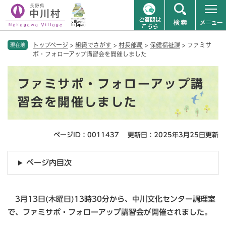
ペ
メニューを飛ばして本文へ
トップページ
>
組織でさがす
>
村長部局
>
保健福祉課
>
ファミサ
ー
現在地
ポ・フォローアップ講習会を開催しました
ジ
の
本
先
ファミサポ・フォローアップ講
文
頭
で
習会を開催しました
す
。
ページID：0011437
更新日：2025年3月25日更新
ページ内目次
3月13日(木曜日)13時30分から、中川文化センター調理室
で、ファミサポ・フォローアップ講習会が開催されました。