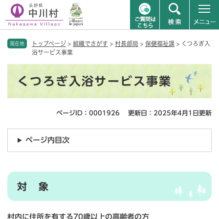
ペ
メニューを飛ばして本文へ
トップページ
>
組織でさがす
>
村長部局
>
保健福祉課
>
くつろぎ入
ー
現在地
浴サービス事業
ジ
の
本
先
くつろぎ入浴サービス事業
文
頭
で
す
ページID：0001926
更新日：2025年4月1日更新
。
ページ内目次
対 象
村内に住所を有する70歳以上の高齢者の方