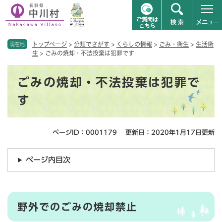
ペ
メニューを飛ばして本文へ
トップページ
>
分類でさがす
>
くらしの情報
>
ごみ・衛生
>
生活衛
ー
現在地
生
>
ごみの焼却・不法投棄は犯罪です
ジ
の
本
先
ごみの焼却・不法投棄は犯罪で
文
頭
で
す
す
。
ページID：0001179
更新日：2020年1月17日更新
ページ内目次
野外でのごみの焼却禁止