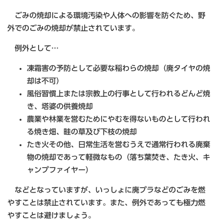
ごみの焼却による環境汚染や人体への影響を防ぐため、野
外でのごみの焼却が禁止されています。
例外として…
凍霜害の予防として必要な稲わらの焼却（廃タイヤの焼
却は不可）
風俗習慣上または宗教上の行事として行われるどんど焼
き、塔婆の供養焼却
農業や林業を営むためにやむを得ないものとして行われ
る焼き畑、畦の草及び下枝の焼却
たき火その他、日常生活を営むうえで通常行われる廃棄
物の焼却であって軽微なもの（落ち葉焚き、たき火、キ
ャンプファイヤー）
などとなっていますが、いっしょに廃プラなどのごみを燃
やすことは禁止されています。また、例外であっても極力燃
やすことは避けましょう。