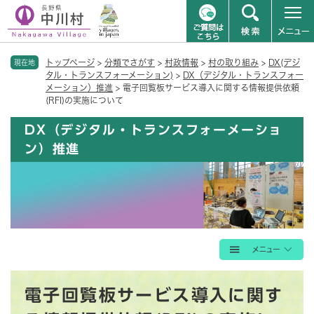
ペ
メニューを飛ばして本文へ
トップページ
>
分類でさがす
>
村政情報
>
村の取り組み
>
DX(デジ
ー
現在地
タル・トランスフォーメーション)
>
DX（デジタル・トランスフォー
ジ
メーション）推進
>
電子回覧板サービス導入に関する情報提供依頼
の
(RFI)の実施について
先
頭
DX（デジタル・トランスフォーメーショ
で
ン）推進
す
。
本
電子回覧板サービス導入に関す
文