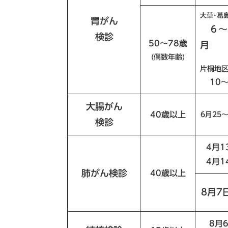
大草･葛
胃がん
６～
検診
50～78歳
月
(偶数年齢)
片桐地区
10
大腸がん
40歳以上
6月25
検診
4月1
4月1
肺がん検診
40歳以上
8月7
8月