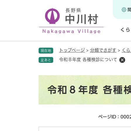
ペ
ー
ジ
の
くら
先
頭
開
で
く
トップページ
>
分類でさがす
>
くら
現在地
す
。
令和８年度 各種検診について
足あと
本
令和８年度 各種
文
ページID：000