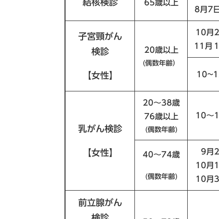
結核検診
65歳以上
8月7
10月
子宮頸がん
11月
20歳以上
検診
(偶数年齢）
10~
【女性】
20～38歳
10～
76歳以上
乳がん検診
(偶数年齢)
9月
【女性】
40～74歳
10月
(偶数年齢)
10月
前立腺がん
検診