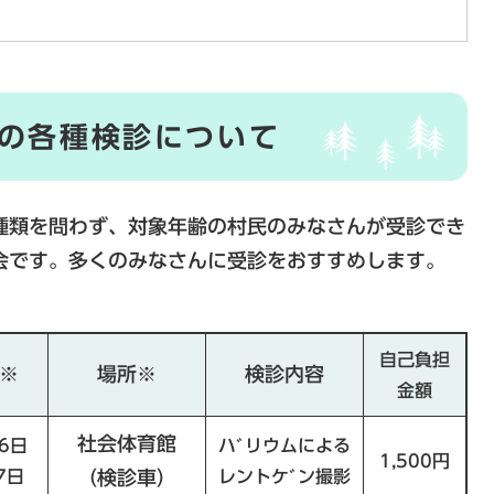
の各種検診について
類を問わず、対象年齢の村民のみなさんが受診でき
会です。多くのみなさんに受診をおすすめします。
自己負担
※
場所※
検診内容
金額
社会体育館
6日
ハﾞリウムによる
1,500円
7日
（検診車）
レントケﾞン撮影