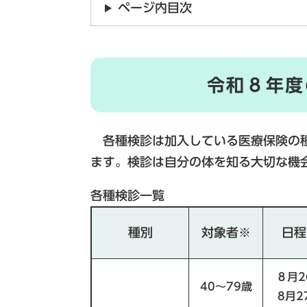
ページ内目次
令和８年度
各種検診は加入している医療保険の種
ます。検診は自分の体を知る大切な機
各種検診一覧
種別
対象者※
日程
８月2
40～79歳
8月2