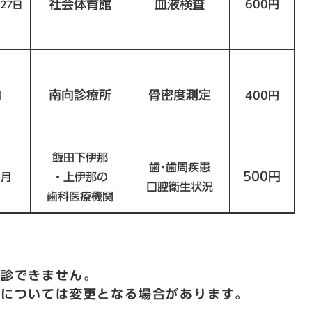
社会体育館
血液検査
600円
27日
南向診療所
骨密度測定
月
400円
飯田下伊那
歯･歯周疾患
500円
2月
・上伊那の
口腔衛生状況
歯科医療機関
。
受診できません。
等については変更となる場合があります。