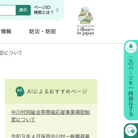
ページID
検索とは？
政情報
防災・防犯
開
く
検診について
AIによるおすすめページ
中川村同級会等開催応援事業補助制
度について
令和９年４月採用中川村一般職員募