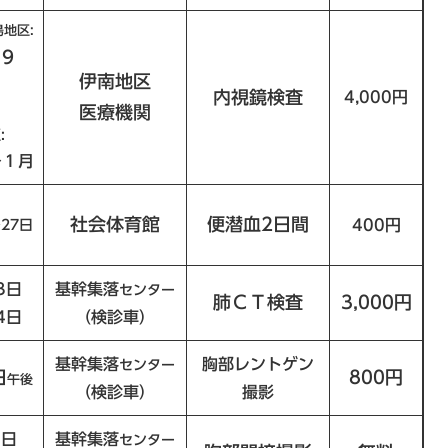
島地区:
９
伊南地区
内視鏡検査
4,000円
医療機関
:
～１月
社会体育館
便潜血2日間
～27日
400円
3日
基幹集落
センター
肺ＣＴ検査
3,000円
4日
（検診車）
基幹集落
胸部レントゲン
センター
日
800円
午後
（検診車）
撮影
6日
基幹集落
センター