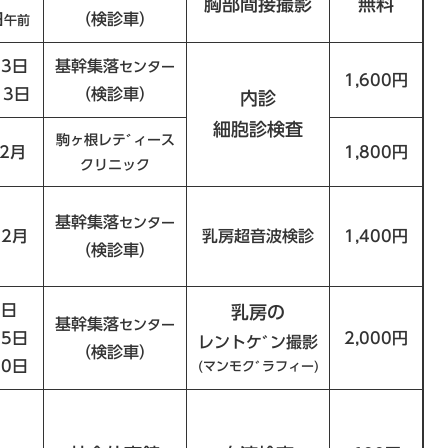
胸部間接撮影
無料
日
（検診車）
午前
23日
基幹集落
センター
1,600円
１3日
（検診車）
内診
細胞診検査
駒ヶ根レテﾞィース
12月
1,800円
クリニック
基幹集落
センター
12月
乳房超音波検診
1,400円
（検診車）
2日
乳房の
基幹集落
センター
15日
2,000円
レントケﾞン撮影
（検診車）
30日
(マンモクﾞラフィー)