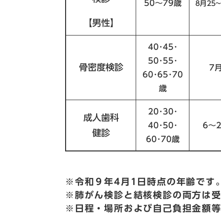
50～79歳
8月25~
【男性】
40･45･
50･55･
骨密度検診
7
60･65･70
歳
20･30･
成人歯科
40･50･
6～
健診
60･70歳
※令和９年4月1日時点の年齢です
※肺がん検診と結核検診の両方は
※日程・場所および自己負担金額