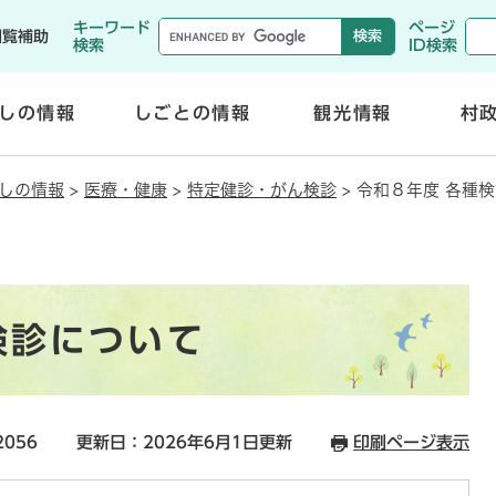
メニューを飛ばして本文へ
キーワード
ページ
閲覧補助
検索
ID検索
しの情報
しごとの情報
観光情報
村
開
開
く
く
しの情報
>
医療・健康
>
特定健診・がん検診
>
令和８年度 各種
検診について
2056
更新日：2026年6月1日更新
印刷ページ表示