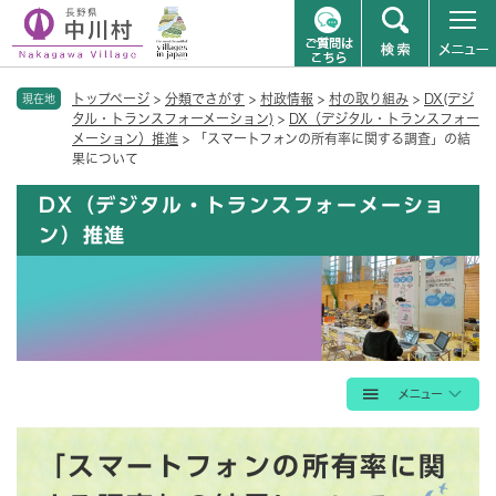
ペ
メニューを飛ばして本文へ
トップページ
>
分類でさがす
>
村政情報
>
村の取り組み
>
DX(デジ
ー
現在地
タル・トランスフォーメーション)
>
DX（デジタル・トランスフォー
ジ
メーション）推進
>
「スマートフォンの所有率に関する調査」の結
の
果について
先
頭
DX（デジタル・トランスフォーメーショ
で
ン）推進
す
。
本
「スマートフォンの所有率に関
文