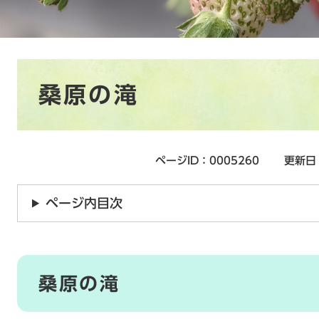
本
桑原の滝
文
ページID：0005260
更新日
ページ内目次
桑原の滝