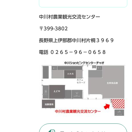
中川村農業観光交流センター
〒399-3802
長野県上伊那郡中川村片桐３９６９
電話 ０２６５－９６－０６５８