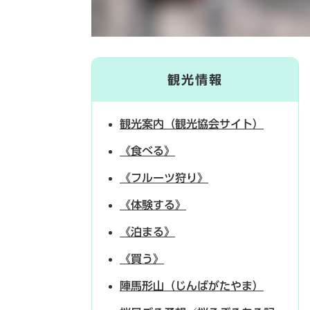
観光情報
観光案内（観光協会サイト）
《食べる》
《フルーツ狩り》
《体験する》
《泊まる》
《買う》
陣馬形山（じんばがたやま）