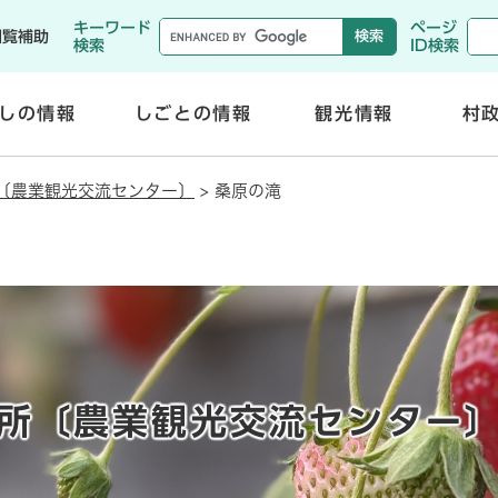
メニューを飛ばして本文へ
キーワード
ページ
閲覧補助
検索
ID検索
しの情報
しごとの情報
観光情報
村
開
開
く
く
〔農業観光交流センター〕
>
桑原の滝
所〔農業観光交流センター