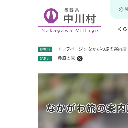
ペ
ー
ジ
の
くら
先
頭
開
で
く
トップページ
>
なかがわ旅の案内所
現在地
す
。
桑原の滝
足あと
なかがわ旅の案内