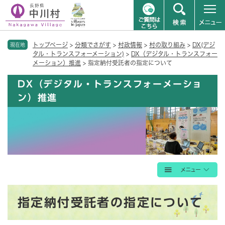
ペ
メニューを飛ばして本文へ
トップページ
>
分類でさがす
>
村政情報
>
村の取り組み
>
DX(デジ
ー
現在地
タル・トランスフォーメーション)
>
DX（デジタル・トランスフォー
ジ
メーション）推進
>
指定納付受託者の指定について
の
先
DX（デジタル・トランスフォーメーショ
頭
ン）推進
で
す
。
本
指定納付受託者の指定について
文