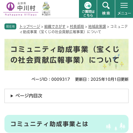
ペ
メニューを飛ばして本文へ
トップページ
>
組織でさがす
>
村長部局
>
地域政策課
>
コミュニテ
ー
現在地
ィ助成事業（宝くじの社会貢献広報事業）について
ジ
の
本
先
コミュニティ助成事業（宝くじ
文
頭
で
の社会貢献広報事業）について
す
。
ページID：0009317
更新日：2025年10月1日更新
ページ内目次
コミュニティ助成事業とは