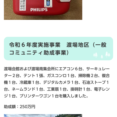
令和６年度実施事業 渡場地区（一般
コミュニティ助成事業）
渡場会館および渡場南集会所にエアコン６台、サーキュレー
ター２台、テント１張、ガスコンロ１台、掃除機２台、複合
機１台、冷蔵庫１台、デジタルカメラ１台、石油ストーブ１
台、ネームランド１台、工業扇１台、掛時計１台、電子レン
ジ１台、プリンターワゴン１台を購入しました。
助成額：250万円