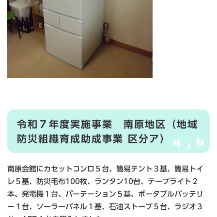
令和７年度実施事業 南原地区（地域
防災組織育成助成事業 区分ア）
南原会館にカセットコンロ５台、簡易テント３基、簡易トイ
レ５基、防災毛布100枚、ランタン10台、テープライト２
本、発電機１台、パーテーション５基、ポータブルバッテリ
ー１台、ソーラーパネル１基、石油ストーブ５台、ラジオ３