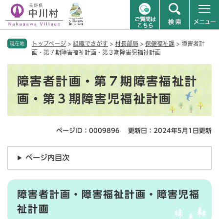
ペ
メニューを飛ばして本文へ
トップページ
>
組織でさがす
>
村長部局
>
保健福祉課
>
障害者計
ー
現在地
画・第７期障害福祉計画・第３期障害児福祉計画
ジ
の
本
先
障害者計画・第７期障害福祉計
文
頭
で
画・第３期障害児福祉計画
す
。
ページID：0009896
更新日：2024年5月1日更新
ページ内目次
障害者計画・障害福祉計画・障害児福
祉計画