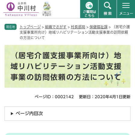
ペ
メニューを飛ばして本文へ
トップページ
>
組織でさがす
>
村長部局
>
保健福祉課
>
（居宅介護
ー
現在地
支援事業所向け）地域リハビリテーション活動支援事業の訪問依頼
ジ
の方法について
の
先
本
頭
（居宅介護支援事業所向け）地
文
で
域リハビリテーション活動支援
す
。
事業の訪問依頼の方法について
ページID：0002142
更新日：2020年4月1日更新
ページ内目次