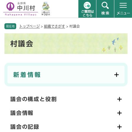
ペ
メニューを飛ばして本文へ
トップページ
>
組織でさがす
>
村議会
ー
現在地
ジ
本
の
村議会
文
先
頭
で
す
。
新着情報
議会の構成と役割
議会情報
議会の記録