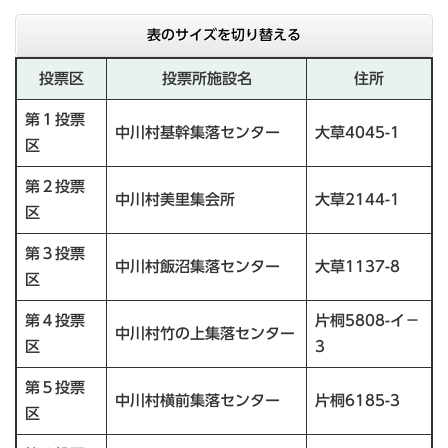
表のサイズを切り替える
投票区
投票所施設名
住所
第１投票
中川村基幹集落センター
大草4045-1
区
第２投票
中川村美里集会所
大草2144-1
区
第３投票
中川村飯沼集落センター
大草1137-8
区
第４投票
片桐5808-イ－
中川村竹の上集落センター
区
3
第５投票
中川村横前集落センター
片桐6185-3
区