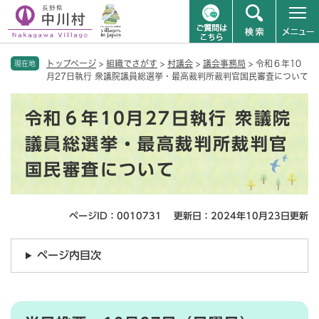
ペ
メニューを飛ばして本文へ
トップページ
>
組織でさがす
>
村議会
>
議会事務局
>
令和６年10
ー
現在地
月27日執行 衆議院議員総選挙・最高裁判所裁判官国民審査について
ジ
の
本
先
令和６年10月27日執行 衆議院
文
頭
で
議員総選挙・最高裁判所裁判官
す
国民審査について
。
ページID：0010731
更新日：2024年10月23日更新
ページ内目次