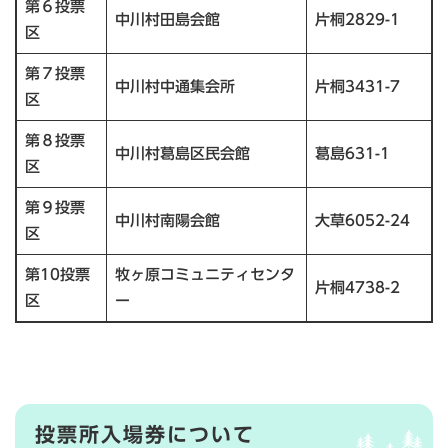
第６投票
中川村田島会館
片桐2829-1
区
第７投票
中川村中通集会所
片桐3431-7
区
第８投票
中川村葛島区民会館
葛島631-1
区
第９投票
中川村南陽会館
大草6052-24
区
第10投票
牧ヶ原コミュニティセンタ
片桐4738-2
区
ー
投票所入場券について