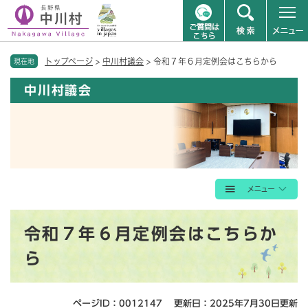
ペ
メニューを飛ばして本文へ
トップページ
>
中川村議会
>
令和７年６月定例会はこちらから
ー
現在地
ジ
中川村議会
の
先
頭
で
す
。
本
令和７年６月定例会はこちらか
文
ら
ページID：0012147
更新日：2025年7月30日更新