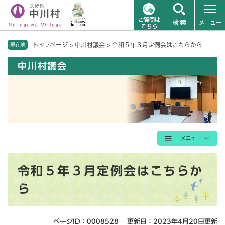
ペ
メニューを飛ばして本文へ
トップページ
>
中川村議会
>
令和５年３月定例会はこちらから
ー
現在地
ジ
中川村議会
の
先
頭
で
す
。
本
令和５年３月定例会はこちらか
文
ら
ページID：0008528
更新日：2023年4月20日更新