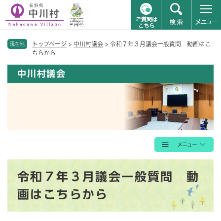
ペ
メニューを飛ばして本文へ
トップページ
>
中川村議会
>
令和７年３月議会一般質問 動画はこ
ー
現在地
ちらから
ジ
の
中川村議会
先
頭
で
す
。
本
令和７年３月議会一般質問 動
文
画はこちらから