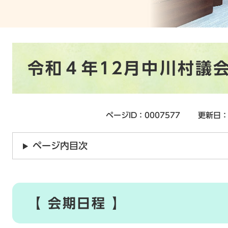
本
令和４年12月中川村議
文
ページID：0007577
更新日：
ページ内目次
【 会期日程 】