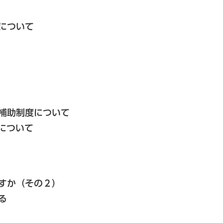
について
助制度について
について
か（その２）
る