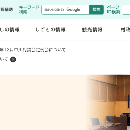
メニューを飛ばして本文へ
キーワード
ページ
閲覧補助
検索
ID検索
しの情報
しごとの情報
観光情報
村
開
開
く
く
年12月中川村議会定例会について
いて