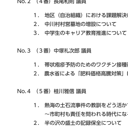
No.２ （４番）長尾和則 議員
１． 地区（自治組織）における課題解決
２． 中川村村営墓地の増設について
３． 中学生のキャリア教育推進について
No.３ （３番）中塚礼次郎 議員
１． 帯状疱疹予防のためのワクチン接種補
２. 農水省による「肥料価格高騰対策」
No.４ （５番）桂川雅信 議員
１． 熱海の土石流事件の教訓をどう活かす
～市町村も責任を問われる時代にな
２． 半の沢の盛土の記録保全について