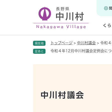
ペ
ー
ジ
の
くら
先
頭
開
で
く
トップページ
>
中川村議会
>
令和４
現在地
す
。
令和４年12月中川村議会定例会につ
足あと
中川村議会