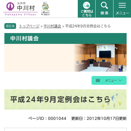
ペ
メニューを飛ばして本文へ
トップページ
>
中川村議会
>
平成24年9月定例会はこちら
ー
現在地
ジ
中川村議会
の
先
頭
で
す
。
本
平成24年9月定例会はこちら
文
ページID：0001044
更新日：2012年10月17日更新