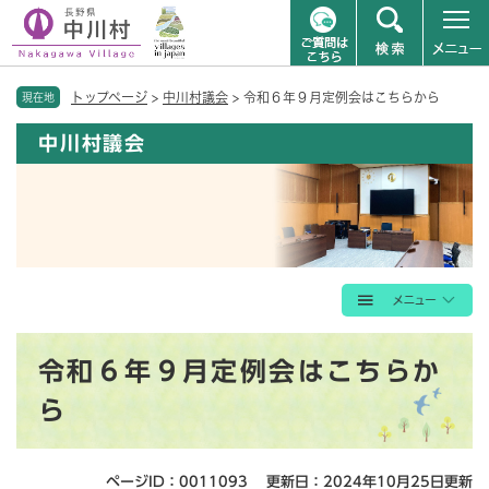
ペ
メニューを飛ばして本文へ
トップページ
>
中川村議会
>
令和６年９月定例会はこちらから
ー
現在地
ジ
中川村議会
の
先
頭
で
す
。
本
令和６年９月定例会はこちらか
文
ら
ページID：0011093
更新日：2024年10月25日更新