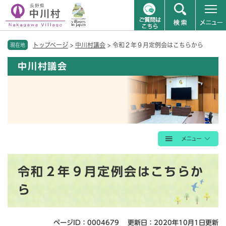
ペ
メニューを飛ばして本文へ
トップページ
>
中川村議会
>
令和２年９月定例会はこちらから
ー
現在地
ジ
中川村議会
の
先
頭
で
す
。
本
令和２年９月定例会はこちらか
文
ら
ページID：0004679
更新日：2020年10月1日更新