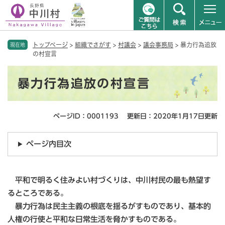
ペ
メニューを飛ばして本文へ
トップページ
>
組織でさがす
>
村議会
>
議会事務局
>
暴力行為追放
ー
現在地
の村宣言
ジ
の
本
先
暴力行為追放の村宣言
文
頭
で
す
ページID：0001193
更新日：2020年1月17日更新
。
ページ内目次
平和で明るく住みよい村づくりは、中川村民の最も熱望す
るところである。
暴力行為は民主主義の根底を揺るがすものであり、基本的
人権の行使と平和な日常生活を脅かすものである。