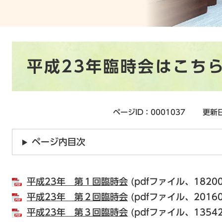
本
平成23年臨時会はこち
文
ページID：0001037
更新日
ページ内目次
平成23年 第１回臨時会
(pdfファイル、1820
平成23年 第２回臨時会
(pdfファイル、2016
平成23年 第３回臨時会
(pdfファイル、1354