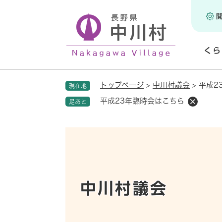
ペ
ー
ジ
の
くら
先
頭
開
で
く
トップページ
>
中川村議会
>
平成2
現在地
す
。
平成23年臨時会はこちら
足あと
中川村議会