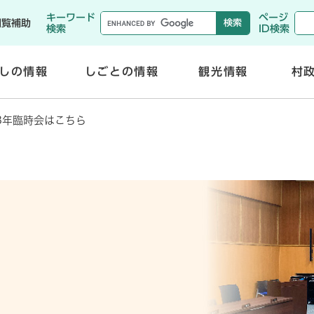
メニューを飛ばして本文へ
キーワード
ページ
閲覧補助
検索
ID検索
しの情報
しごとの情報
観光情報
村
開
開
く
く
3年臨時会はこちら