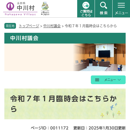
ペ
メニューを飛ばして本文へ
トップページ
>
中川村議会
>
令和７年１月臨時会はこちらから
ー
現在地
ジ
中川村議会
の
先
頭
で
す
。
本
令和７年１月臨時会はこちらか
文
ら
ページID：0011172
更新日：2025年1月30日更新