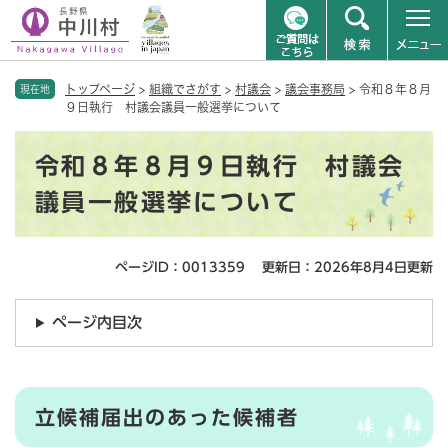
ペ
メニューを飛ばして本文へ
トップページ
>
組織でさがす
>
村議会
>
議会事務局
>
令和８年８月
ー
現在地
９日執行 村議会議員一般選挙について
ジ
の
本
先
令和８年８月９日執行 村議会
文
頭
で
議員一般選挙について
す
。
ページID：0013359
更新日：2026年8月4日更新
ページ内目次
立候補届出のあった候補者