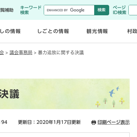
メニューを飛ばして本文へ
キーワード
ページ
閲覧補助
検索
ID検索
しの情報
しごとの情報
観光情報
村
開
開
く
く
会
>
議会事務局
>
暴力追放に関する決議
決議
194
更新日：2020年1月17日更新
印刷ページ表示