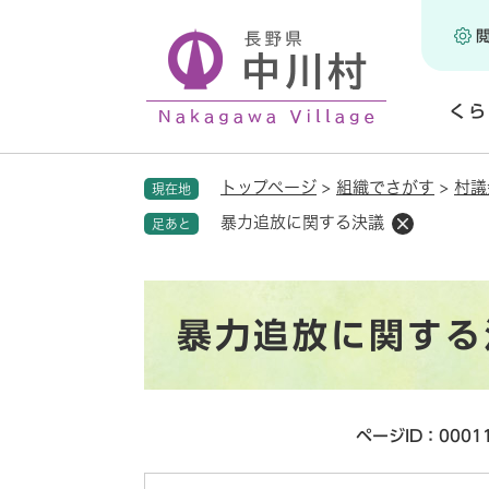
ペ
ー
ジ
の
くら
先
頭
開
で
く
トップページ
>
組織でさがす
>
村議
現在地
す
。
暴力追放に関する決議
足あと
本
暴力追放に関する
文
ページID：0001