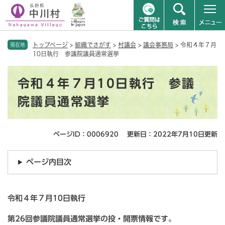
ペ
メニューを飛ばして本文へ
トップページ
>
組織でさがす
>
村議会
>
議会事務局
>
令和４年７月
ー
現在地
10日執行 参議院議員通常選挙
ジ
の
本
先
令和４年７月10日執行 参議
文
頭
で
院議員通常選挙
す
。
ページID：0006920
更新日：2022年7月10日更新
ページ内目次
令和４年７月10日執行
第26回参議院議員通常選挙の投・開票情報です。