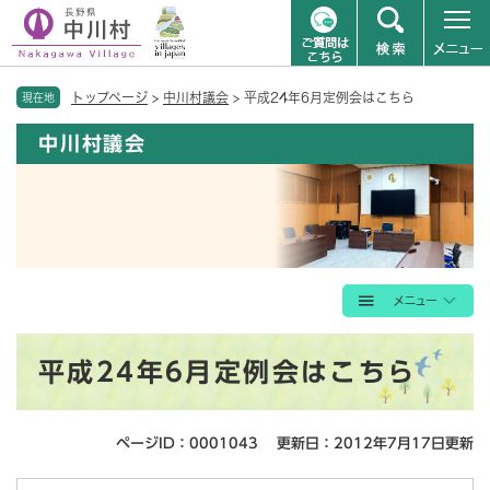
ペ
メニューを飛ばして本文へ
トップページ
>
中川村議会
>
平成24年6月定例会はこちら
ー
現在地
ジ
中川村議会
の
先
頭
で
す
。
本
平成24年6月定例会はこちら
文
ページID：0001043
更新日：2012年7月17日更新