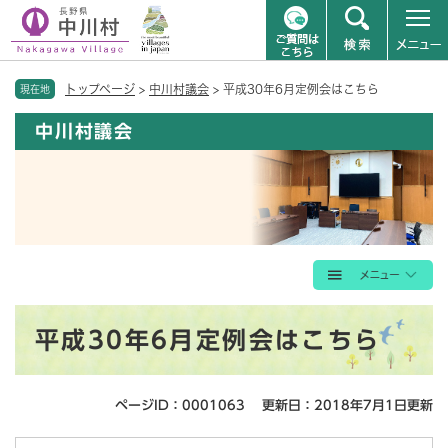
ペ
メニューを飛ばして本文へ
トップページ
>
中川村議会
>
平成30年6月定例会はこちら
ー
現在地
ジ
中川村議会
の
先
頭
で
す
。
本
平成30年6月定例会はこちら
文
ページID：0001063
更新日：2018年7月1日更新