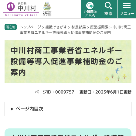
ペ
メニューを飛ばして本文へ
トップページ
>
組織でさがす
>
村長部局
>
産業振興課
>
中川村商工
ー
現在地
事業者省エネルギー設備等導入促進事業補助金のご案内
ジ
の
本
先
中川村商工事業者省エネルギー
文
頭
で
設備等導入促進事業補助金のご
す
案内
。
ページID：0009757
更新日：2025年6月1日更新
ページ内目次