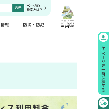
ページID
検索とは？
政情報
防災・防犯
開
く
ィス利用料金