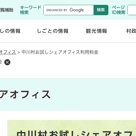
メニューを飛ばして本文へ
キーワード
ページ
閲覧補助
検索
ID検索
しの情報
しごとの情報
観光情報
村
開
開
く
く
オフィス
>
中川村お試しシェアオフィス利用料金
金
アオフィス
本
中川村お試しシェアオフ
文