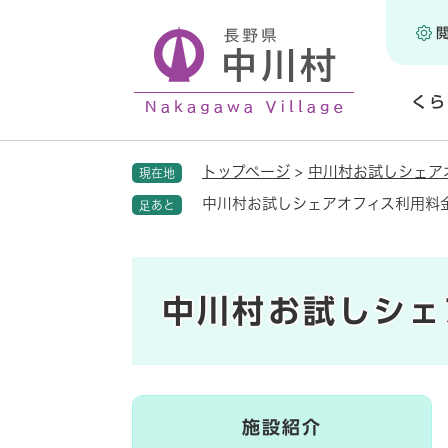
ペ
ー
ジ
の
くら
先
頭
開
で
く
トップページ
>
中川村お試しシェア
現在地
す
。
中川村お試しシェアオフィス利用料
足あと
中川村お試しシェ
施設紹介