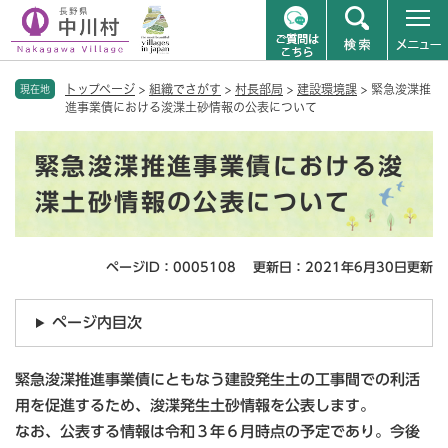
ペ
メニューを飛ばして本文へ
トップページ
>
組織でさがす
>
村長部局
>
建設環境課
>
緊急浚渫推
ー
現在地
進事業債における浚渫土砂情報の公表について
ジ
の
本
先
緊急浚渫推進事業債における浚
文
頭
で
渫土砂情報の公表について
す
。
ページID：0005108
更新日：2021年6月30日更新
ページ内目次
緊急浚渫推進事業債にともなう建設発生土の工事間での利活
用を促進するため、浚渫発生土砂情報を公表します。
なお、公表する情報は令和３年６月時点の予定であり。今後