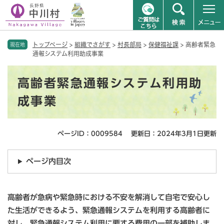
ペ
メニューを飛ばして本文へ
トップページ
>
組織でさがす
>
村長部局
>
保健福祉課
>
高齢者緊急
ー
現在地
通報システム利用助成事業
ジ
の
本
先
高齢者緊急通報システム利用助
文
頭
で
成事業
す
。
ページID：0009584
更新日：2024年3月1日更新
ページ内目次
高齢者が急病や緊急時における不安を解消して自宅で安心し
た生活ができるよう、緊急通報システムを利用する高齢者に
対し、緊急通報システム利用に要する費用の一部を補助しま