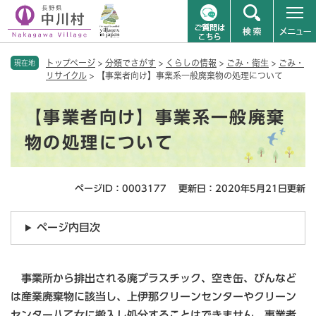
ペ
メニューを飛ばして本文へ
トップページ
>
分類でさがす
>
くらしの情報
>
ごみ・衛生
>
ごみ・
ー
現在地
リサイクル
>
【事業者向け】事業系一般廃棄物の処理について
ジ
の
本
先
【事業者向け】事業系一般廃棄
文
頭
で
物の処理について
す
。
ページID：0003177
更新日：2020年5月21日更新
ページ内目次
事業所から排出される廃プラスチック、空き缶、びんなど
は産業廃棄物に該当し、上伊那クリーンセンターやクリーン
センター八乙女に搬入し処分することはできません。事業者