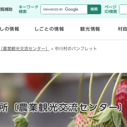
メニューを飛ばして本文へ
キーワード
ページ
閲覧補助
検索
ID検索
しの情報
しごとの情報
観光情報
村
開
開
く
く
〔農業観光交流センター〕
>
中川村のパンフレット
所〔農業観光交流センター