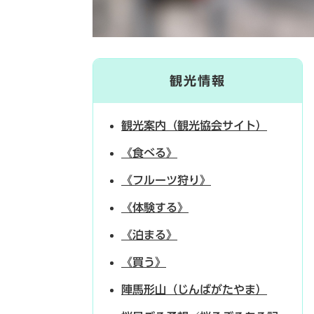
観光情報
観光案内（観光協会サイト）
《食べる》
《フルーツ狩り》
《体験する》
《泊まる》
《買う》
陣馬形山（じんばがたやま）