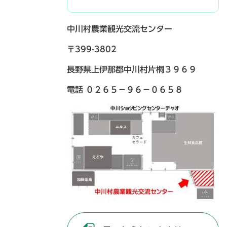
中川村農業観光交流センター
〒399-3802
長野県上伊那郡中川村片桐３９６９
電話 ０２６５－９６－０６５８