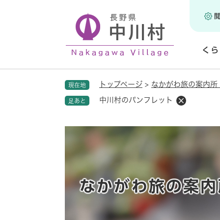
ペ
ー
ジ
の
くら
先
頭
開
で
く
トップページ
>
なかがわ旅の案内所
現在地
す
。
中川村のパンフレット
足あと
なかがわ旅の案内