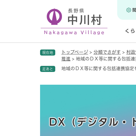
ペ
ー
ジ
の
くら
先
頭
開
で
く
トップページ
>
分類でさがす
>
村政
現在地
す
推進
>
地域のＤＸ等に関する包括連
。
地域のＤＸ等に関する包括連携協定
足あと
DX（デジタル・