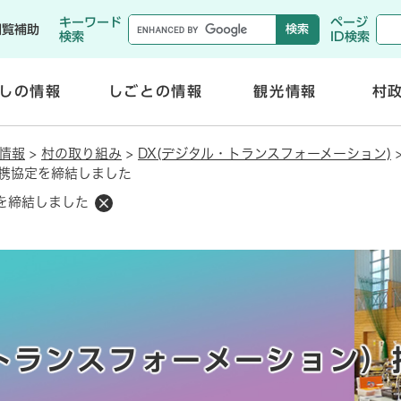
メニューを飛ばして本文へ
キーワード
ページ
閲覧補助
検索
ID検索
しの情報
しごとの情報
観光情報
村
開
開
く
く
情報
>
村の取り組み
>
DX(デジタル・トランスフォーメーション)
携協定を締結しました
を締結しました
トランスフォーメーション）