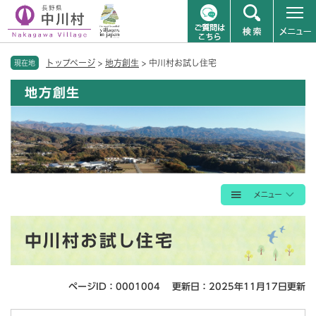
ペ
メニューを飛ばして本文へ
トップページ
>
地方創生
>
中川村お試し住宅
ー
現在地
ジ
地方創生
の
先
頭
で
す
。
本
中川村お試し住宅
文
ページID：0001004
更新日：2025年11月17日更新