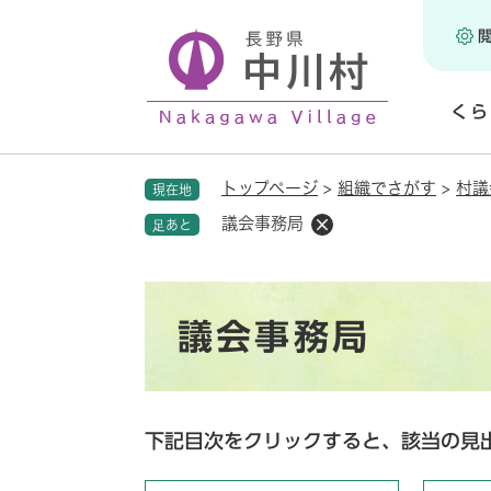
ペ
ー
ジ
の
くら
先
頭
開
で
く
トップページ
>
組織でさがす
>
村議
現在地
す
。
議会事務局
足あと
本
議会事務局
文
下記目次をクリックすると、該当の見