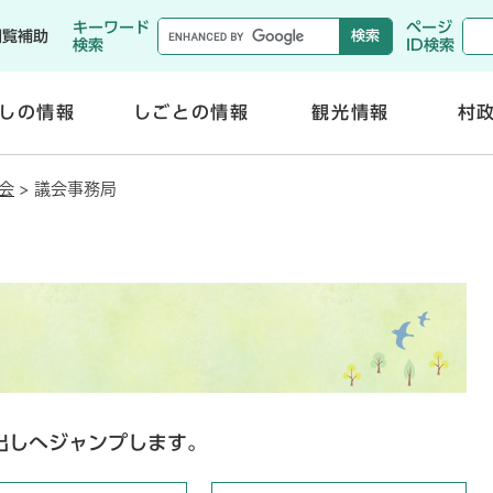
メニューを飛ばして本文へ
キーワード
ページ
閲覧補助
検索
ID検索
しの情報
しごとの情報
観光情報
村
開
開
く
く
会
>
議会事務局
出しへジャンプします。