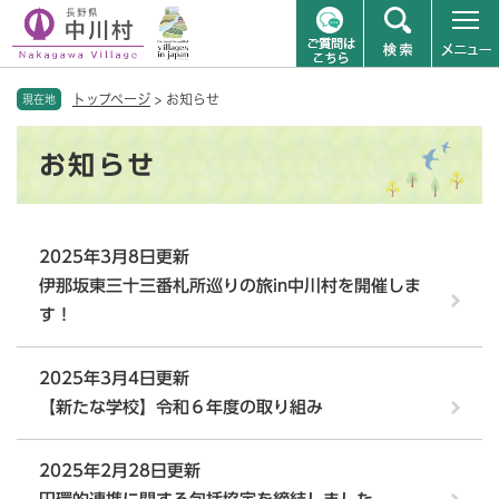
ペ
メニューを飛ばして本文へ
トップページ
>
お知らせ
ー
現在地
ジ
本
の
お知らせ
文
先
頭
で
す
2025年3月8日更新
。
伊那坂東三十三番札所巡りの旅in中川村を開催しま
す！
2025年3月4日更新
【新たな学校】令和６年度の取り組み
2025年2月28日更新