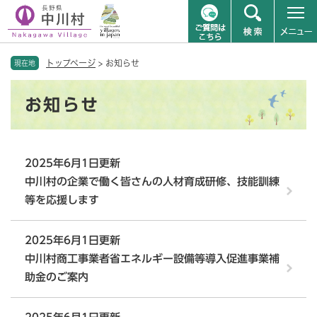
ペ
メニューを飛ばして本文へ
トップページ
>
お知らせ
ー
現在地
ジ
本
の
お知らせ
文
先
頭
で
す
2025年6月1日更新
。
中川村の企業で働く皆さんの人材育成研修、技能訓練
等を応援します
2025年6月1日更新
中川村商工事業者省エネルギー設備等導入促進事業補
助金のご案内