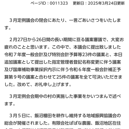
ページID：0011323
更新日：2025年3月24日更新
３月定例議会の閉会にあたり、一言ごあいさつをいたしま
す。
２月27日から26日間の長い期間に亘る議案審議で、大変お
疲れのことと思います。この中で、本議会に提出致しました
令和７年度一般会計及び特別会計予算等23件の議案と、本日
追加議案として提出した指定管理者登記名称変更に伴う議案
及び国庫補助事業採択内示に伴う令和６年度一般会計補正予
算第９号の議案と合わせて25件の議案を全て可決いただきま
した。改めて、お礼申し上げます。
３月定例会会期中の村の実施した事業をかいつまんで述べ
ます。
３月５日に、飯沼棚田を耕作し維持する地域振興協議会の
総会が開催されました。有限会社ぱぱな農園、飯沼地区在住