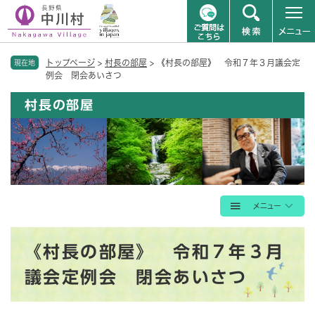
ペ
メニューを飛ばして本文へ
トップページ
>
村長の部屋
>
《村長の部屋》 令和７年３月議会定
ー
現在地
例会 閉会あいさつ
ジ
の
村長の部屋
先
頭
で
す
。
本
《村長の部屋》 令和７年３月
文
議会定例会 閉会あいさつ