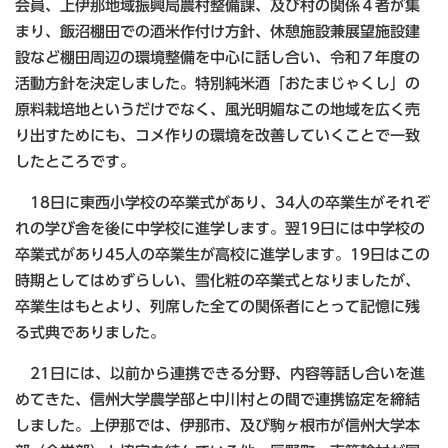
会員、上伊那地域振興局農村整備課、及び村の関係４者が集
まり、飯沼棚田での酒米作付け方針、休憩施設兼展望施設建
設など棚田周辺の環境整備を中心に話し合い、令和７年度の
活動方針を決定しました。特別純米酒「おたまじゃくし」の
原料栽培地というだけでなく、風光明媚なこの地域を広く売
り出すためにも、コメ作りの環境を改善していくことで一致
したところです。
18日に東西小学校の卒業式があり、34人の卒業生がそれぞ
れの学び舎を後に中学校に進学します。翌19日には中学校の
卒業式があり45人の卒業生が高校に進学します。19日はこの
時期としてはめずらしい、雪化粧の卒業式となりましたが、
卒業生はもとより、列席した全ての関係者にとって記憶に残
る式典でありました。
21日には、以前から連携できる分野、内容等話し合いを進
めてきた、信州大学農学部と中川村との間で連携協定を締結
しました。上伊那では、伊那市、及び駒ヶ根市が信州大学本