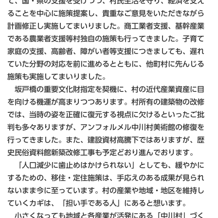
て、国・県の支援を受けつつ、村民生活を守り、経済を支え
ることを中心に施策提案し、貴重なご意見をいただきながら
計画修正し実施してまいりました。商工業者支援、基幹産業
である農業者支援等村独自の施策も行ってきました。子育て
家庭の支援、高齢者、障がい者等支援につきましても、遅れ
ていた分野の対応を前に進めるとともに、他町村に先んじる
施策も実施してまいりました。
坂戸橋の重要文化財指定を契機に、村の近代産業資産に目
を向ける機運が高まりつつあります。村所有の建築物の改修
では、当時の姿を正確に復元する視点に欠けるといったご批
判も多々ありますが、アンフォルメル中川村美術館の修復を
行ってきました。また、建設資材高騰下ではありますが、歴
史民俗資料館新築改修工事も予定どおり進んでおります。
「人口減少に歯止めはかけられない」としても、緩やかに
するための、移住・定住施策は、手応えのある成果が見られ
ないまま今に至っています。村の産業や地域・地区を維持し
ていくカギは、「担い手である人」にあると想います。
小さくなっても地域と各産業が活発にある「中川村」づく