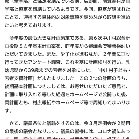
部（全学部）と協定を結んでいる他、辰野町、南箕輪村が同
学部と協定を締結しているようです。今回、協定が結ばれた
ことで、連携する具体的な対象事項を詰めながら取組を進め
たいと考えております。
今年度の最も大きな計画策定である、第６次中川村総合計
画後期５カ年基本計画案を、昨年度から審議会で審議検討い
ただいてきました。また、少子化が進むなか、２年間に亘り
行ってきたアンケート調査、これを基に計画検討を行い、乳
幼児期から39歳までの若者を対象にした、「中川村子ども・
若者支援計画」がまとまりました。この２つの計画のうち、
後期基本計画につきましては、お寄せいただいたご意見と、
計画に取り入れる等した経過をホームページで公開した後、
両計画とも、村広報紙やホームページ等で周知してまいりま
す。
さて、議員各位と議論をするのは、今３月定例会が２期目
の最後の議会となります。議員の皆様には、コロナ禍にあっ