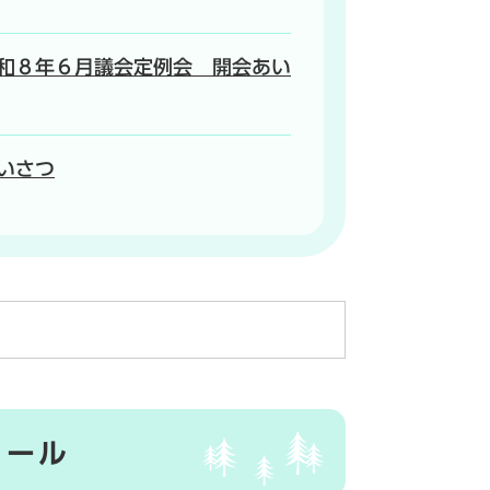
和８年６月議会定例会 開会あい
いさつ
ィール