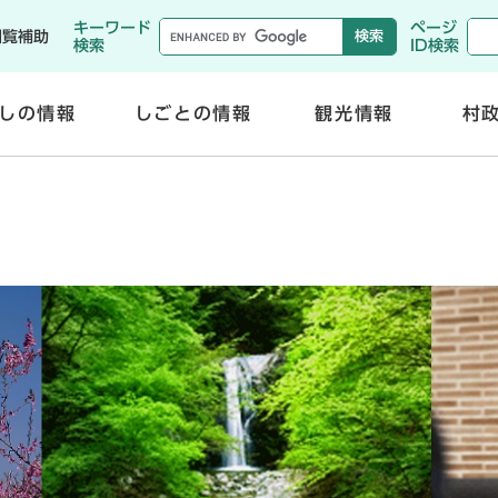
メニューを飛ばして本文へ
キーワード
ページ
閲覧補助
検索
ID検索
しの情報
しごとの情報
観光情報
村
開
開
く
く