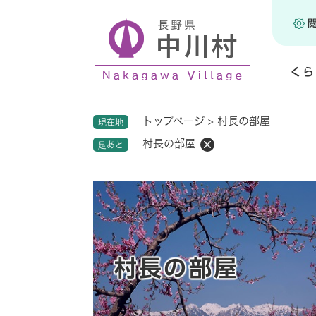
ペ
ー
ジ
の
くら
先
頭
開
で
く
トップページ
>
村長の部屋
現在地
す
。
村長の部屋
足あと
村長の部屋