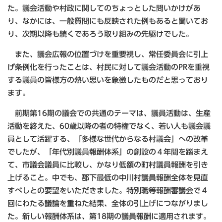
た。議会活動や村政に関してのちょっとした問いかけがあ
り、なかには、一般質問にも反映された例もあると聞いてお
り、次期以降も続くであろう取り組みの先駆けでした。
また、議会広報の位置づけを重要視し、常任委員会に引上
げ条例化を行ったことは、村民に対して議会活動のPRを重視
する議員の皆様方の熱い思いを象徴したものだと思っており
ます。
前期第16期の議会での共通のテーマは、議員活動は、生産
活動を終えた、60歳以降の者の特権でなく、若い人も議会議
員として活躍する、「多様な世代からなる村議会」への改革
でしたが、「年代別議員報酬体系」の創設の４年間を踏まえ
て、市議会議員に比較し、かなり低額の町村議員報酬を引き
上げること。中でも、郡下最低の中川村議員報酬全体を見直
すべしとの要望をいただきました。特別職等報酬審議会で４
回にわたる議論を重ねた結果、全体の引上げにつながりまし
た。新しい報酬体系は、第18期の議員報酬に適用されます。