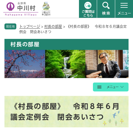
ペ
メニューを飛ばして本文へ
トップページ
>
村長の部屋
>
《村長の部屋》 令和８年６月議会定
ー
現在地
例会 閉会あいさつ
ジ
の
村長の部屋
先
頭
で
す
。
本
《村長の部屋》 令和８年６月
文
議会定例会 閉会あいさつ