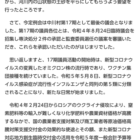
から、河川内の山状態の土砂を平らにしてもらうよう要望を
行ったところです。
さて、今定例会は中川村第17期として最後の議会となりま
した。第17期の議員各位とは、令和４年８月24日臨時議会を
招集し専決処分２件の承認と監査委員選任の議案を審議いた
だき、これらを承認いただいたのがはじまりでした。
思い返しますと、17期議員活動の開始時は、新型コロナウ
イルスの変異したオミクロン株の流行時であり、ワクチン集
団接種を続けていました。令和５年５月８日、新型コロナウ
イルス感染症が流行性インフルエンザと同列の第５類に分類
されることになり、新たな日常が始まりました。
令和４年２月24日からロシアのウクライナ侵攻により、窒
素肥料等の輸入が難しくなり化学肥料や農業資材価格が高騰
するなかで、国の農業者支援対策及び商工業者等原油価格高
騰対策支援交付金の効果的な使途とその額、また新型コロナ
対応地方創生臨時交付金の活用を令和５年度一般会計予算等