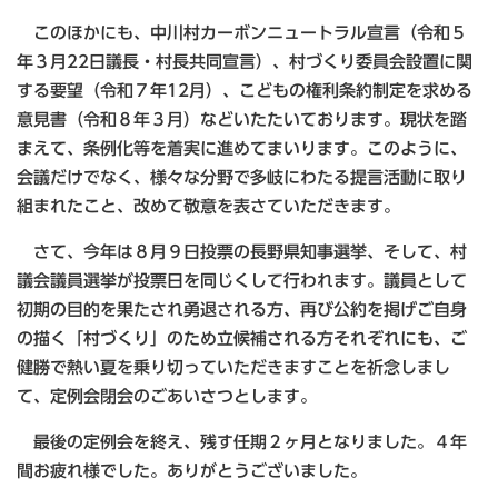
このほかにも、中川村カーボンニュートラル宣言（令和５
年３月22日議長・村長共同宣言）、村づくり委員会設置に関
する要望（令和７年12月）、こどもの権利条約制定を求める
意見書（令和８年３月）などいたたいております。現状を踏
まえて、条例化等を着実に進めてまいります。このように、
会議だけでなく、様々な分野で多岐にわたる提言活動に取り
組まれたこと、改めて敬意を表さていただきます。
さて、今年は８月９日投票の長野県知事選挙、そして、村
議会議員選挙が投票日を同じくして行われます。議員として
初期の目的を果たされ勇退される方、再び公約を掲げご自身
の描く「村づくり」のため立候補される方それぞれにも、ご
健勝で熱い夏を乗り切っていただきますことを祈念しまし
て、定例会閉会のごあいさつとします。
最後の定例会を終え、残す任期２ヶ月となりました。４年
間お疲れ様でした。ありがとうございました。