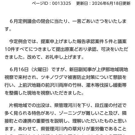
ページID：0013325
更新日：2026年6月18日更新
６月定例議会の閉会に当たり、一言ごあいさつをいたしま
す。
今定例会では、提案申上げました報告承認案件５件と議案
10件すべてにつきまして提出原案どおり承認、可決をいただ
きました。改めて、お礼申し上げます。
６月16日（火曜日）ですが、新田副知事が上伊那地域現地
視察で来村され、ツキノワグマ被害防止対策について懇談を
行い、上前沢地籍の前沢川両岸の竹林、灌木等伐採し緩衝帯
を整備した現地を視察いただきました。
片桐地域での出没は、県管理河川を下り、段丘崖の付近で
多く見られる特色があり、ゾーニングが難しいこと及び、隣
接町との連携の重要性を説明し、理解いただいたものと思い
ます。あわせて、県管理河川内の草刈りが重労働であること