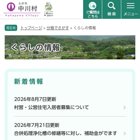
ペ
メニューを飛ばして本文へ
トップページ
>
分類でさがす
>
くらしの情報
ー
現在地
ジ
本
の
くらしの情報
文
先
頭
で
す
。
新着情報
2026年8月7日更新
村営・公営住宅入居者募集について
2026年7月21日更新
合併処理浄化槽の修繕等に対し、補助金がでます