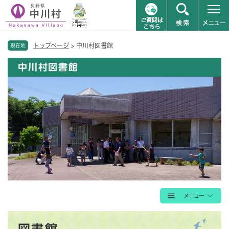
ペ
メニューを飛ばして本文へ
トップページ
>
中川村図書館
ー
現在地
ジ
中川村図書館
の
先
頭
で
す
。
本