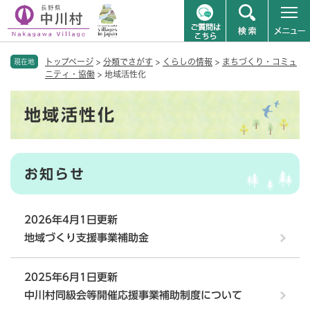
ペ
メニューを飛ばして本文へ
トップページ
>
分類でさがす
>
くらしの情報
>
まちづくり・コミュ
ー
現在地
ニティ・協働
>
地域活性化
ジ
の
本
先
地域活性化
文
頭
で
す
。
お知らせ
2026年4月1日更新
地域づくり支援事業補助金
2025年6月1日更新
中川村同級会等開催応援事業補助制度について