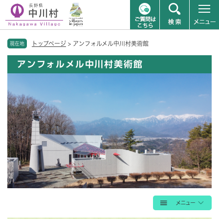
ペ
メニューを飛ばして本文へ
トップページ
>
アンフォルメル中川村美術館
ー
現在地
ジ
アンフォルメル中川村美術館
の
先
頭
で
す
。