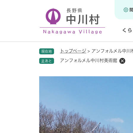
ペ
ー
ジ
の
くら
先
頭
開
で
く
トップページ
>
アンフォルメル中川
現在地
す
。
アンフォルメル中川村美術館
足あと