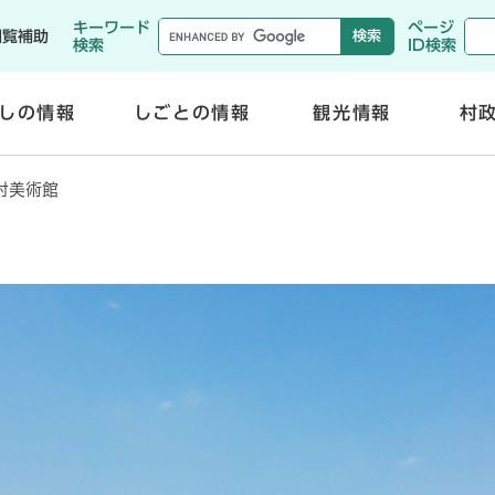
メニューを飛ばして本文へ
キーワード
ページ
閲覧補助
検索
ID検索
しの情報
しごとの情報
観光情報
村
開
開
く
く
村美術館